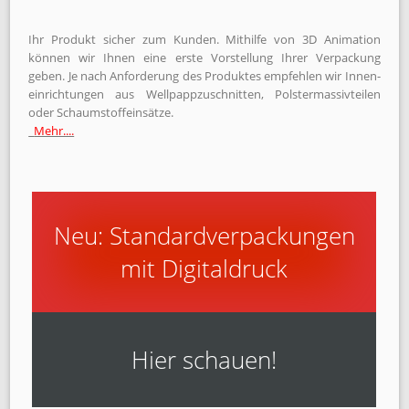
Ihr Produkt sicher zum Kunden. Mithilfe von 3D Animation
können wir Ihnen eine erste Vor­stellung Ihrer Ver­packung
geben. Je nach An­forderung des Produktes emp­fehlen wir Innen­
einricht­ungen aus Well­papp­zuschnitten, Polster­massiv­teilen
oder Schaum­stoff­einsätze.
Mehr....
Neu: Standardverpackungen
mit Digitaldruck
Hier schauen!