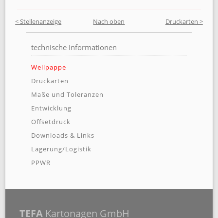
< Stellenanzeige
Nach oben
Druckarten >
technische Informationen
Navigation
Wellpappe
überspringen
Druckarten
Maße und Toleranzen
Entwicklung
Offsetdruck
Downloads & Links
Lagerung/Logistik
PPWR
TEFA
Kartonagen GmbH